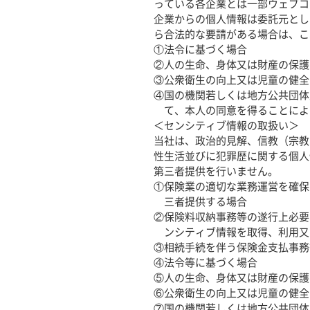
っている各企業とは一部ウェブコ
企業からの個人情報は委託元とし
ら合法的な要請がある場合は、こ
①
法令に基づく場合
②
人の生命、身体又は財産の保護
③
公衆衛生の向上又は児童の健全
④
国の機関若しくは地方公共団体
て、本人の同意を得ることによ
＜センシティブ情報の取扱い＞
当社は、政治的見解、信教（宗教
性生活並びに犯罪歴に関する個人
第三者提供を行いません。
①
保険業の適切な業務運営を確保
三者提供する場合
②
保険料収納事務等の遂行上必要
ンシティブ情報を取得、利用又
③
相続手続を伴う保険金支払事務
④
法令等に基づく場合
⑤
人の生命、身体又は財産の保護
⑥
公衆衛生の向上又は児童の健全
⑦
国の機関若しくは地方公共団体