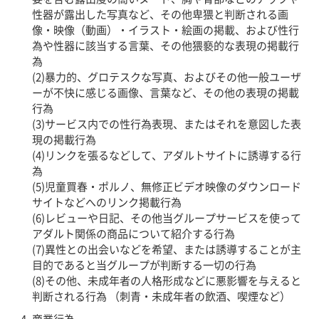
性器が露出した写真など、その他卑猥と判断される画
像・映像（動画）・イラスト・絵画の掲載、および性行
為や性器に該当する言葉、その他猥褻的な表現の掲載行
為
(2)暴力的、グロテスクな写真、およびその他一般ユーザ
ーが不快に感じる画像、言葉など、その他の表現の掲載
行為
(3)サービス内での性行為表現、またはそれを意図した表
現の掲載行為
(4)リンクを張るなどして、アダルトサイトに誘導する行
為
(5)児童買春・ポルノ、無修正ビデオ映像のダウンロード
サイトなどへのリンク掲載行為
(6)レビューや日記、その他当グループサービスを使って
アダルト関係の商品について紹介する行為
(7)異性との出会いなどを希望、または誘導することが主
目的であると当グループが判断する一切の行為
(8)その他、未成年者の人格形成などに悪影響を与えると
判断される行為 （刺青・未成年者の飲酒、喫煙など）
商業行為