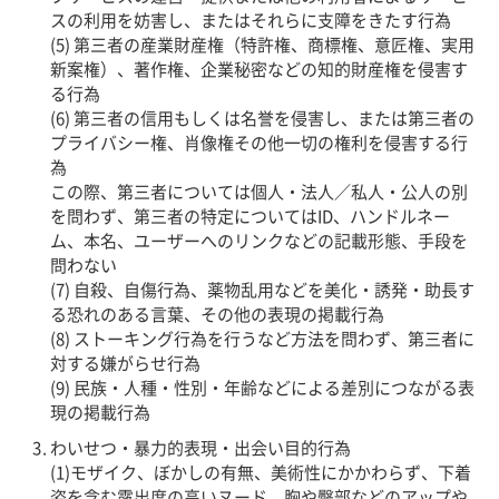
スの利用を妨害し、またはそれらに支障をきたす行為
(5) 第三者の産業財産権（特許権、商標権、意匠権、実用
新案権）、著作権、企業秘密などの知的財産権を侵害す
る行為
(6) 第三者の信用もしくは名誉を侵害し、または第三者の
プライバシー権、肖像権その他一切の権利を侵害する行
為
この際、第三者については個人・法人／私人・公人の別
を問わず、第三者の特定についてはID、ハンドルネー
ム、本名、ユーザーへのリンクなどの記載形態、手段を
問わない
(7) 自殺、自傷行為、薬物乱用などを美化・誘発・助長す
る恐れのある言葉、その他の表現の掲載行為
(8) ストーキング行為を行うなど方法を問わず、第三者に
対する嫌がらせ行為
(9) 民族・人種・性別・年齢などによる差別につながる表
現の掲載行為
わいせつ・暴力的表現・出会い目的行為
(1)モザイク、ぼかしの有無、美術性にかかわらず、下着
姿を含む露出度の高いヌード、胸や臀部などのアップや