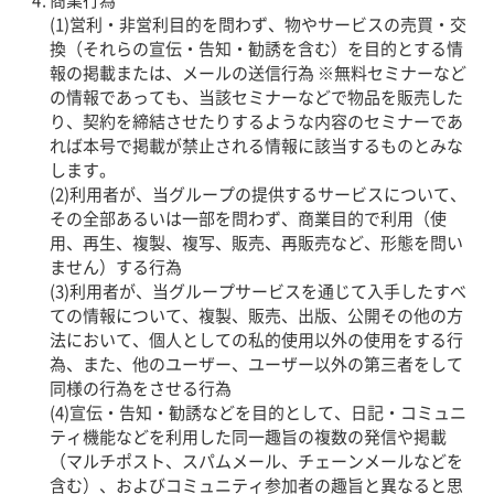
(1)営利・非営利目的を問わず、物やサービスの売買・交
換（それらの宣伝・告知・勧誘を含む）を目的とする情
報の掲載または、メールの送信行為 ※無料セミナーなど
の情報であっても、当該セミナーなどで物品を販売した
り、契約を締結させたりするような内容のセミナーであ
れば本号で掲載が禁止される情報に該当するものとみな
します。
(2)利用者が、当グループの提供するサービスについて、
その全部あるいは一部を問わず、商業目的で利用（使
用、再生、複製、複写、販売、再販売など、形態を問い
ません）する行為
(3)利用者が、当グループサービスを通じて入手したすべ
ての情報について、複製、販売、出版、公開その他の方
法において、個人としての私的使用以外の使用をする行
為、また、他のユーザー、ユーザー以外の第三者をして
同様の行為をさせる行為
(4)宣伝・告知・勧誘などを目的として、日記・コミュニ
ティ機能などを利用した同一趣旨の複数の発信や掲載
（マルチポスト、スパムメール、チェーンメールなどを
含む）、およびコミュニティ参加者の趣旨と異なると思