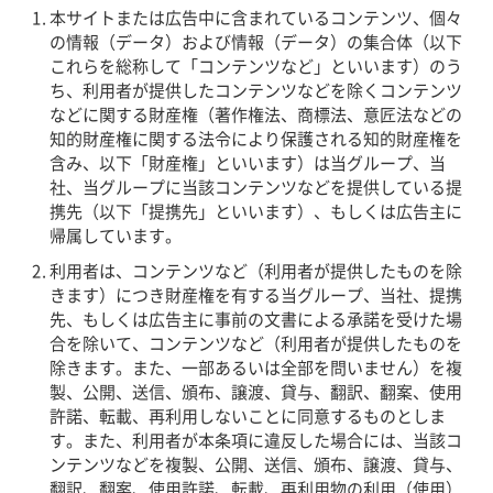
本サイトまたは広告中に含まれているコンテンツ、個々
の情報（データ）および情報（データ）の集合体（以下
これらを総称して「コンテンツなど」といいます）のう
ち、利用者が提供したコンテンツなどを除くコンテンツ
などに関する財産権（著作権法、商標法、意匠法などの
知的財産権に関する法令により保護される知的財産権を
含み、以下「財産権」といいます）は当グループ、当
社、当グループに当該コンテンツなどを提供している提
携先（以下「提携先」といいます）、もしくは広告主に
帰属しています。
利用者は、コンテンツなど（利用者が提供したものを除
きます）につき財産権を有する当グループ、当社、提携
先、もしくは広告主に事前の文書による承諾を受けた場
合を除いて、コンテンツなど（利用者が提供したものを
除きます。また、一部あるいは全部を問いません）を複
製、公開、送信、頒布、譲渡、貸与、翻訳、翻案、使用
許諾、転載、再利用しないことに同意するものとしま
す。また、利用者が本条項に違反した場合には、当該コ
ンテンツなどを複製、公開、送信、頒布、譲渡、貸与、
翻訳、翻案、使用許諾、転載、再利用物の利用（使用）