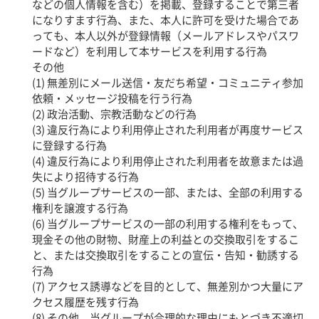
などの個人情報を含む）を掲載、登録することで第三者
になりすます行為、また、本人に許可を受けた場合であ
っても、本人以外が登録情報（メールアドレスやパスワ
ードなど）を利用して本サービスを利用する行為
その他
(1) 無差別にメール送信・友だち希望・コミュニティ参加
依頼・メッセージ投稿を行う行為
(2) 政治活動、宗教活動などの行為
(3) 違反行為により利用停止された利用者が再度サービス
に登録する行為
(4) 違反行為により利用停止された利用者を故意または過
失により招待する行為
(5) 当グループサービスの一部、または、全部の利用する
権利を譲渡する行為
(6) 当グループサービスの一部の利用する権利をもって、
現金その他の財物、財産上の利益との交換取引をするこ
と、または交換取引をすることの宣伝・告知・勧誘する
行為
(7) アクセス誘導などを目的として、無差別かつ大量にア
クセス履歴を残す行為
(8) その他、当グループが合理的な理由にもとづき不適切