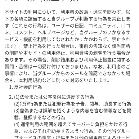
本サイトの利用について、利用者の故意・過失を問わず、以
下の各項に該当すると当グループが判断する行為を禁止しま
す（これらの行為は、ユーザーの日記、コミュニティ、口コ
ミ、コメント、ヘルプページなど、当グループのいかなるサ
ービス・機能を利用してなされたかにかかわらず、禁止され
ます）。禁止行為を行った場合は、事前の告知なく該当箇所
の削除や本サイトの利用停止、利用資格の剥奪を行う場合が
あります。その場合、削除結果および利用停止措置に関する
質問・苦情は一切受け付けておりません。なお、利用者のご
事情により、当グループからのメールを確認できなかった場
合も、本利用規約などに則った対応をいたします。
反社会的行為
(1)法令または公序良俗に違反する行為
(2)犯罪行為または犯罪行為を予告、関与、助長する行為
(3)虚偽または誤解を招くような内容を含む情報などを掲
載、登録するなどの行為
(4) 通常利用の範囲を超えてサーバーに負担をかける行
為、およびそれを助長するような行為、その他当グルー
プサービスの運営・提供または他の利用者によるサービ