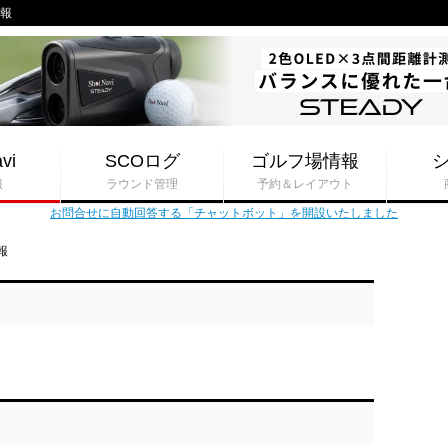
情報
vi
SCOログ
ゴルフ場情報
報
ラウンド管理
予約＆レイアウト
お問合せに自動回答する「チャットボット」を開設いたしました
報