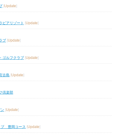
ブ
[
Update
]
ラビアリゾート
[
Update
]
ラブ
[
Update
]
・ゴルフクラブ
[
Update
]
宮古島
[
Update
]
フ倶楽部
デン
[
Update
]
ラブ 豊岡コース
[
Update
]