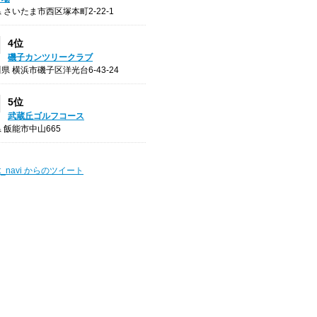
 さいたま市西区塚本町2-22-1
4位
磯子カンツリークラブ
県 横浜市磯子区洋光台6-43-24
5位
武蔵丘ゴルフコース
 飯能市中山665
t_navi からのツイート