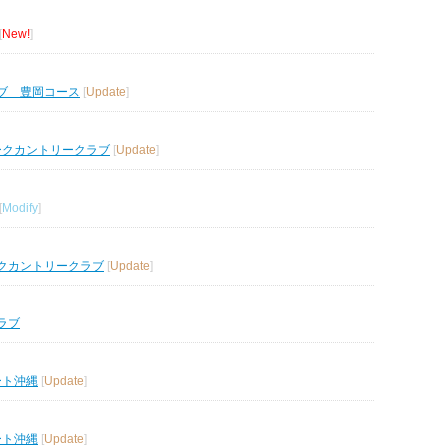
[
New!
]
ブ 豊岡コース
[
Update
]
ークカントリークラブ
[
Update
]
[
Modify
]
クカントリークラブ
[
Update
]
ラブ
ート沖縄
[
Update
]
ート沖縄
[
Update
]