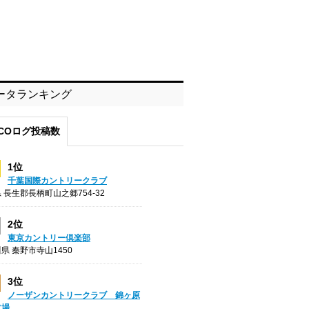
ータランキング
COログ投稿数
1位
千葉国際カントリークラブ
 長生郡長柄町山之郷754-32
2位
東京カントリー倶楽部
県 秦野市寺山1450
3位
ノーザンカントリークラブ 錦ヶ原
フ場