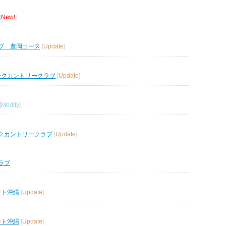
[
New!
]
ブ 豊岡コース
[
Update
]
ークカントリークラブ
[
Update
]
[
Modify
]
クカントリークラブ
[
Update
]
ラブ
ート沖縄
[
Update
]
ート沖縄
[
Update
]