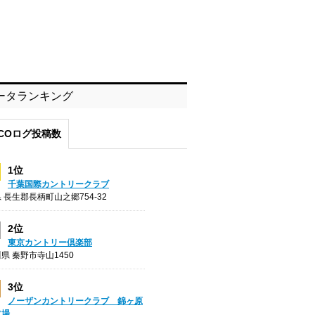
ータランキング
COログ投稿数
1位
千葉国際カントリークラブ
 長生郡長柄町山之郷754-32
2位
東京カントリー倶楽部
県 秦野市寺山1450
3位
ノーザンカントリークラブ 錦ヶ原
フ場