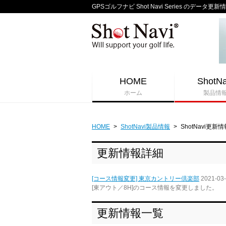
GPSゴルフナビ Shot Navi Series のデータ更新
HOME
ShotNa
ホーム
製品情
HOME
>
ShotNavi製品情報
>
ShotNavi更新情
更新情報詳細
[コース情報変更] 東京カントリー倶楽部
2021-03
[東アウト／8H]のコース情報を変更しました。
更新情報一覧