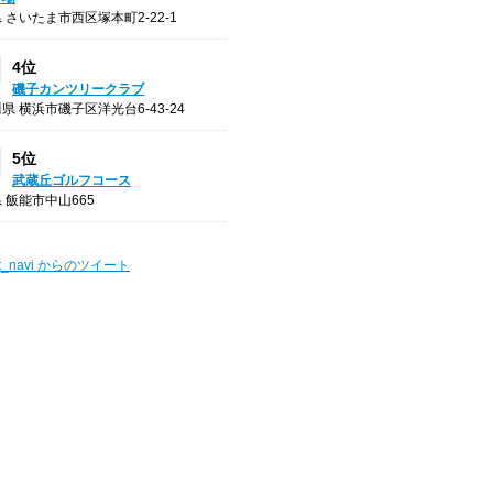
 さいたま市西区塚本町2-22-1
4位
磯子カンツリークラブ
県 横浜市磯子区洋光台6-43-24
5位
武蔵丘ゴルフコース
 飯能市中山665
t_navi からのツイート