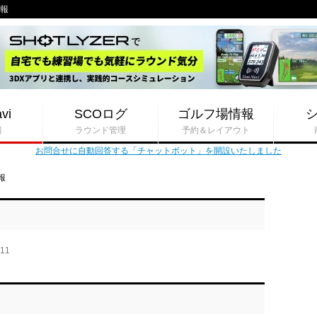
情報
vi
SCOログ
ゴルフ場情報
報
ラウンド管理
予約＆レイアウト
お問合せに自動回答する「チャットボット」を開設いたしました
報
-11