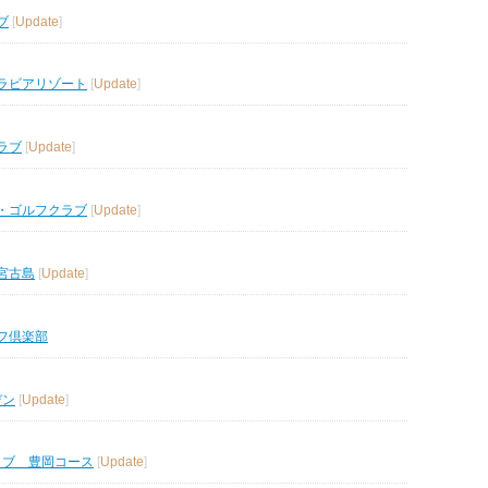
ブ
[
Update
]
ラビアリゾート
[
Update
]
ラブ
[
Update
]
・ゴルフクラブ
[
Update
]
宮古島
[
Update
]
フ倶楽部
デン
[
Update
]
ラブ 豊岡コース
[
Update
]