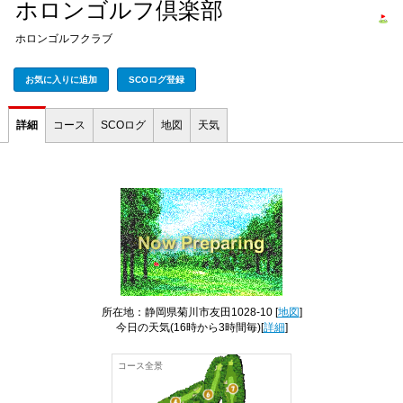
ホロンゴルフ倶楽部
ホロンゴルフクラブ
お気に入りに追加
SCOログ登録
詳細
コース
SCOログ
地図
天気
所在地：静岡県菊川市友田1028-10 [
地図
]
今日の天気
(16時から3時間毎)[
詳細
]
コース全景