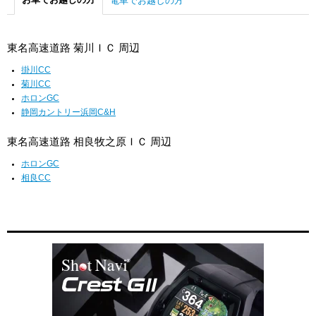
電車でお越しの方
東名高速道路 菊川ＩＣ 周辺
掛川CC
菊川CC
ホロンGC
静岡カントリー浜岡C&H
東名高速道路 相良牧之原ＩＣ 周辺
ホロンGC
相良CC