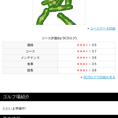
»
コースデータ詳細
コース評価
(by SCOログ)
価格
3.5
コース
3.7
メンテナンス
3.6
食事
3.5
接客
3.6
»
SCOログで詳細を見る
ゴルフ場紹介
ただいま準備中!