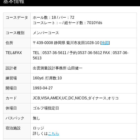
基本情報
コースデータ
ホール数：18 / パー：72
コースレート：-- / 総ヤード数：7010Yds
コース種別
メンバーコース
住所
〒439-0008 静岡県 菊川市友田1028-10 [
地図
]
TEL&FAX
TEL : 0537-36-5611 / 予約:0537-36-5612 FAX : 0537-36-
5613
設計者
出雲測量設計事務所 山田健一
練習場
160yd. 打席数:10
開場日
1993-04-27
カード
JCB,VISA,AMEX,UC,DC,NICOS,ダイナース,オリコ
休場日
ゴルフ場指定日
バスパック
無し
宿泊施設
ロッジ
詳しくは
こちら