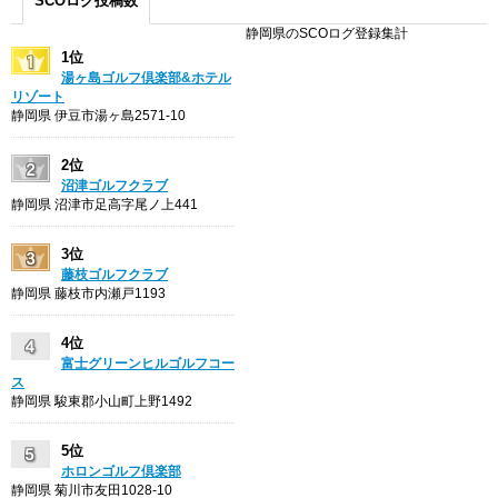
SCOログ投稿数
静岡県のSCOログ登録集計
1位
湯ヶ島ゴルフ倶楽部&ホテル
リゾート
静岡県 伊豆市湯ヶ島2571-10
2位
沼津ゴルフクラブ
静岡県 沼津市足高字尾ノ上441
3位
藤枝ゴルフクラブ
静岡県 藤枝市内瀬戸1193
4位
富士グリーンヒルゴルフコー
ス
静岡県 駿東郡小山町上野1492
5位
ホロンゴルフ倶楽部
静岡県 菊川市友田1028-10