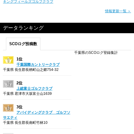
キングフィールズゴルフクラブ
情報更新一覧 ＞
データランキング
SCOログ投稿数
千葉県のSCOログ登録集計
1位
千葉国際カントリークラブ
千葉県 長生郡長柄町山之郷754-32
2位
上総富士ゴルフクラブ
千葉県 君津市大坂富士山1639
3位
アバイディングクラブ ゴルフソ
サエティ
千葉県 長生郡長南町竹林10