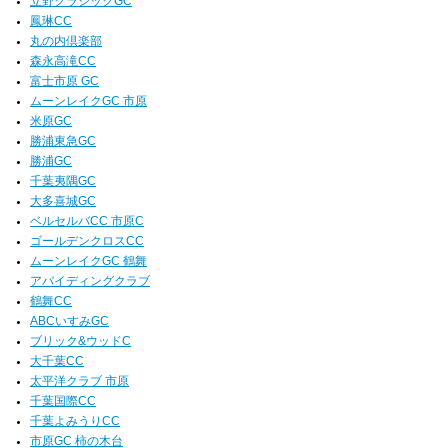
立野クラシックGC
鳳琳CC
丸の内倶楽部
森永高滝CC
富士市原 GC
ムーンレイクGC 市原
米原GC
勝浦東急GC
勝浦GC
千葉夷隅GC
大多喜城GC
ベルセルバCC 市原C
ゴールデンクロスCC
ムーンレイクGC 鶴舞
アバイディングクラブ
鶴舞CC
ABCいすみGC
ブリック&ウッドC
大千葉CC
太平洋クラブ 市原
千葉国際CC
千葉よみうりCC
市原GC 柿の木台