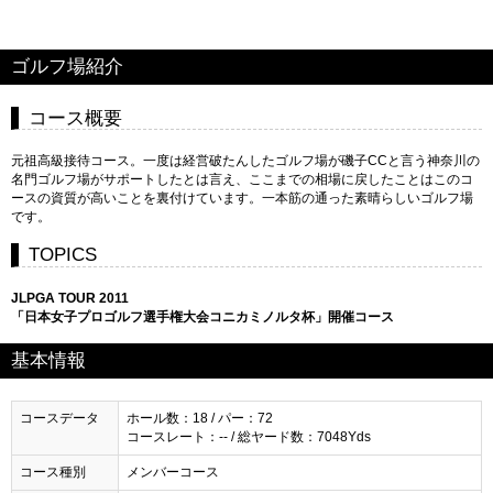
ゴルフ場紹介
コース概要
元祖高級接待コース。一度は経営破たんしたゴルフ場が磯子CCと言う神奈川の
名門ゴルフ場がサポートしたとは言え、ここまでの相場に戻したことはこのコ
ースの資質が高いことを裏付けています。一本筋の通った素晴らしいゴルフ場
です。
TOPICS
JLPGA TOUR 2011
「日本女子プロゴルフ選手権大会コニカミノルタ杯」開催コース
基本情報
コースデータ
ホール数：18 / パー：72
コースレート：-- / 総ヤード数：7048Yds
コース種別
メンバーコース