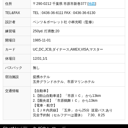
住所
〒290-0212 千葉県 市原市新巻377 [
地図
]
TEL&FAX
TEL : 0436-36-6111 FAX : 0436-36-6130
設計者
ベンツ＆ポーレット社 小林光昭（監修）
練習場
250yd. 打席数:20
開場日
1985-11-01
カード
UC,DC,JCB,ダイナース,AMEX,VISA,マスター
休場日
12/31,1/1
バスパック
無し
宿泊施設
提携ホテル
五井グランドホテル、市原マリンホテル
交通情報
【自動車】
1.【館山自動車道】 「市原ＩＣ」 から13km
2.【圏央道】 「市原鶴舞ＩＣ」 から13km
【電車・航空】
1.【ＪＲ内房線】 「五井」 から25分 送迎バス:あり
完全予約制（セルフデーは運休） 7:30、8:25