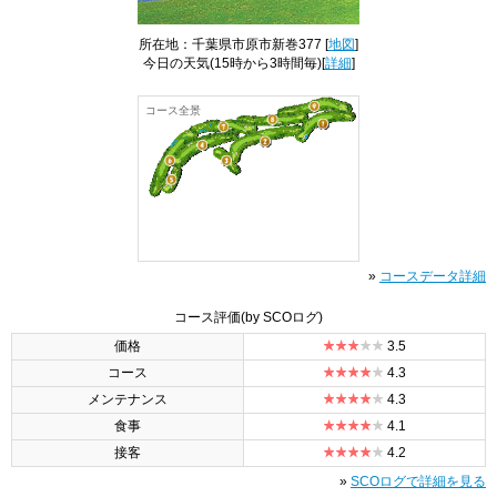
所在地：千葉県市原市新巻377 [
地図
]
今日の天気
(15時から3時間毎)[
詳細
]
コース全景
»
コースデータ詳細
コース評価
(by SCOログ)
価格
3.5
コース
4.3
メンテナンス
4.3
食事
4.1
接客
4.2
»
SCOログで詳細を見る