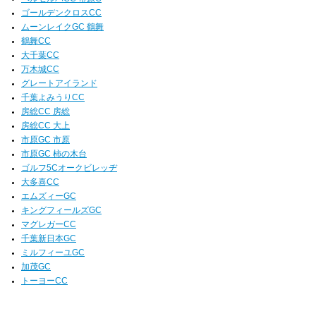
ゴールデンクロスCC
ムーンレイクGC 鶴舞
鶴舞CC
大千葉CC
万木城CC
グレートアイランド
千葉よみうりCC
房総CC 房総
房総CC 大上
市原GC 市原
市原GC 柿の木台
ゴルフ5Cオークビレッヂ
大多喜CC
エムズィーGC
キングフィールズGC
マグレガーCC
千葉新日本GC
ミルフィーユGC
加茂GC
トーヨーCC