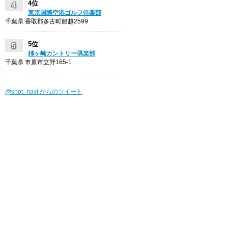
4位
東京国際空港ゴルフ倶楽部
千葉県 香取郡多古町船越2599
5位
姉ヶ崎カントリー倶楽部
千葉県 市原市立野165-1
@shot_navi からのツイート