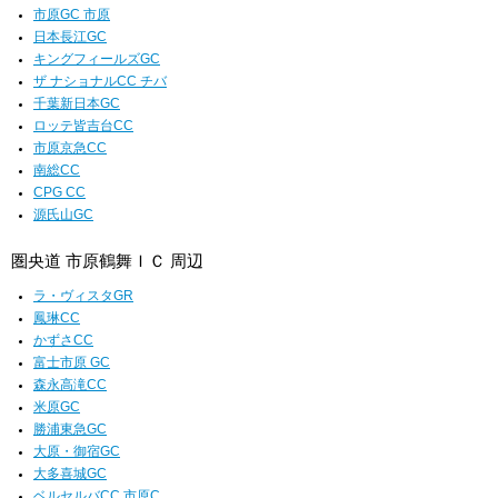
市原GC 市原
日本長江GC
キングフィールズGC
ザ ナショナルCC チバ
千葉新日本GC
ロッテ皆吉台CC
市原京急CC
南総CC
CPG CC
源氏山GC
圏央道 市原鶴舞ＩＣ 周辺
ラ・ヴィスタGR
鳳琳CC
かずさCC
富士市原 GC
森永高滝CC
米原GC
勝浦東急GC
大原・御宿GC
大多喜城GC
ベルセルバCC 市原C