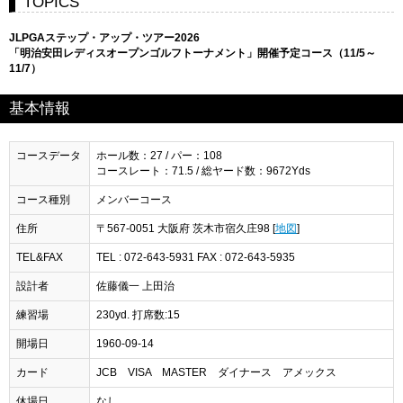
TOPICS
JLPGAステップ・アップ・ツアー2026
「明治安田レディスオープンゴルフトーナメント」開催予定コース（11/5～
11/7）
基本情報
コースデータ
ホール数：27 / パー：108
コースレート：71.5 / 総ヤード数：9672Yds
コース種別
メンバーコース
住所
〒567-0051 大阪府 茨木市宿久庄98 [
地図
]
TEL&FAX
TEL : 072-643-5931 FAX : 072-643-5935
設計者
佐藤儀一 上田治
練習場
230yd. 打席数:15
開場日
1960-09-14
カード
JCB VISA MASTER ダイナース アメックス
休場日
なし