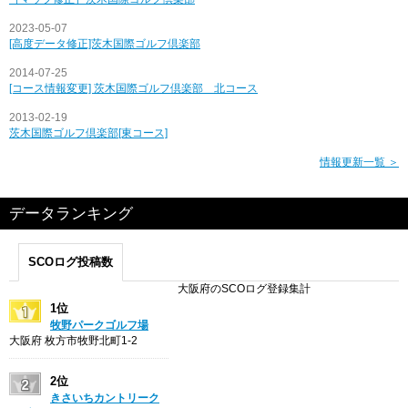
2023-05-07
[高度データ修正]茨木国際ゴルフ倶楽部
2014-07-25
[コース情報変更] 茨木国際ゴルフ倶楽部 北コース
2013-02-19
茨木国際ゴルフ倶楽部[東コース]
情報更新一覧 ＞
データランキング
SCOログ投稿数
大阪府のSCOログ登録集計
1位
牧野パークゴルフ場
大阪府 枚方市牧野北町1-2
2位
きさいちカントリーク