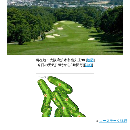
所在地：大阪府茨木市宿久庄98 [
地図
]
今日の天気
(19時から3時間毎)[
詳細
]
コース全景
»
コースデータ詳細