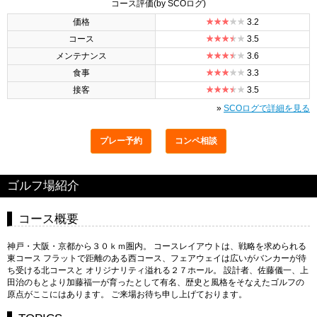
コース評価
(by SCOログ)
価格
3.2
コース
3.5
メンテナンス
3.6
食事
3.3
接客
3.5
»
SCOログで詳細を見る
プレー予約
コンペ相談
ゴルフ場紹介
コース概要
神戸・大阪・京都から３０ｋｍ圏内。 コースレイアウトは、戦略を求められる
東コース フラットで距離のある西コース、フェアウェイは広いがバンカーが待
ち受ける北コースと オリジナリティ溢れる２７ホール。 設計者、佐藤儀一、上
田治のもとより加藤福一が育ったとして有名、歴史と風格をそなえたゴルフの
原点がここにはあります。 ご来場お待ち申し上げております。