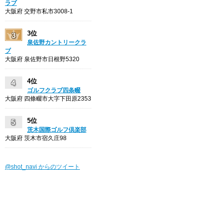
ラブ
大阪府 交野市私市3008-1
3位
泉佐野カントリークラ
ブ
大阪府 泉佐野市日根野5320
4位
ゴルフクラブ四条畷
大阪府 四條畷市大字下田原2353
5位
茨木国際ゴルフ倶楽部
大阪府 茨木市宿久庄98
@shot_navi からのツイート