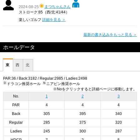
まつちゃんさん
2024-08-25
ストローク:85（西/北:41/44）
楽しいゴルフ
詳細を見る ＞
最新の書き込みをもっと見る ＞
ホールデータ
東
西
北
PAR:36 / Back:3182 / Regular:2985 / Ladies:2498
ドラコン推奨ホール
ニアピン推奨ホール
※Noをクリックすると詳細ページに移動します。
No.
1
2
3
PAR
4
4
4
Back
305
395
340
Regular
285
375
320
Ladies
245
300
287