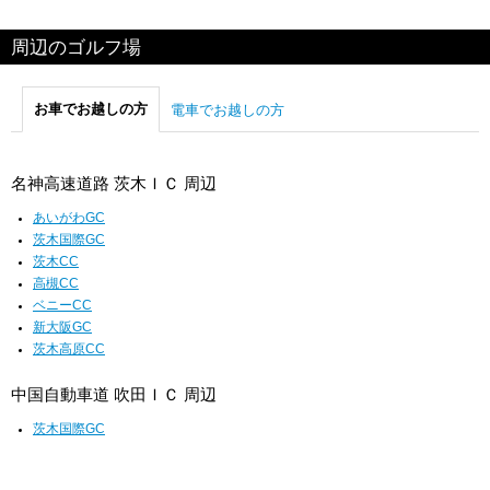
周辺のゴルフ場
お車でお越しの方
電車でお越しの方
名神高速道路 茨木ＩＣ 周辺
あいがわGC
茨木国際GC
茨木CC
高槻CC
ベニーCC
新大阪GC
茨木高原CC
中国自動車道 吹田ＩＣ 周辺
茨木国際GC