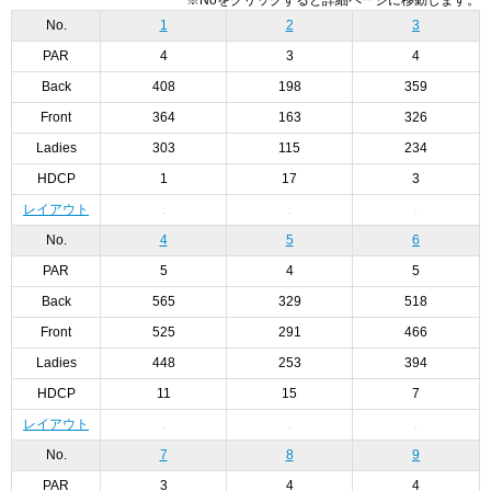
No.
1
2
3
PAR
4
3
4
Back
408
198
359
Front
364
163
326
Ladies
303
115
234
HDCP
1
17
3
レイアウト
No.
4
5
6
PAR
5
4
5
Back
565
329
518
Front
525
291
466
Ladies
448
253
394
HDCP
11
15
7
レイアウト
No.
7
8
9
PAR
3
4
4