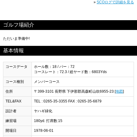
»
SCOログで詳細を見る
ゴルフ場紹介
ただいま準備中!
基本情報
コースデータ
ホール数：18 / パー：72
コースレート：72.3 / 総ヤード数：6803Yds
コース種別
メンバーコース
住所
〒399-3101 長野県 下伊那郡高森町山吹6955-23 [
地図
]
TEL&FAX
TEL : 0265-35-3355 FAX : 0265-35-6879
設計者
ヤハギ緑化
練習場
180yd. 打席数:15
開場日
1978-06-01