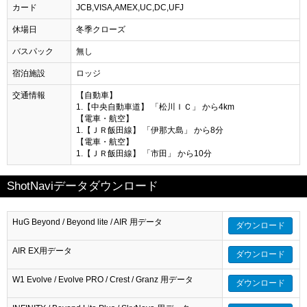
カード
JCB,VISA,AMEX,UC,DC,UFJ
休場日
冬季クローズ
バスパック
無し
宿泊施設
ロッジ
交通情報
【自動車】
1.【中央自動車道】 「松川ＩＣ」 から4km
【電車・航空】
1.【ＪＲ飯田線】 「伊那大島」 から8分
【電車・航空】
1.【ＪＲ飯田線】 「市田」 から10分
ShotNaviデータダウンロード
HuG Beyond / Beyond lite / AIR 用データ
ダウンロード
AIR EX用データ
ダウンロード
W1 Evolve / Evolve PRO / Crest / Granz 用データ
ダウンロード