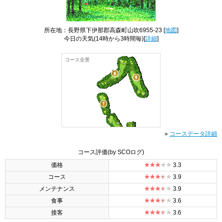
所在地：長野県下伊那郡高森町山吹6955-23 [
地図
]
今日の天気
(14時から3時間毎)[
詳細
]
コース全景
»
コースデータ詳細
コース評価
(by SCOログ)
価格
3.3
コース
3.9
メンテナンス
3.9
食事
3.6
接客
3.6