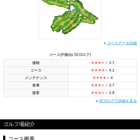
»
コースデータ詳細
コース評価
(by SCOログ)
価格
3.7
コース
4.1
メンテナンス
4
食事
3.7
接客
3.9
»
SCOログで詳細を見る
ゴルフ場紹介
コース概要