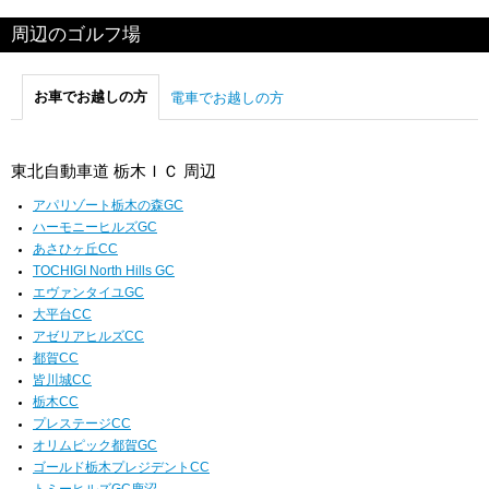
周辺のゴルフ場
お車でお越しの方
電車でお越しの方
東北自動車道 栃木ＩＣ 周辺
アパリゾート栃木の森GC
ハーモニーヒルズGC
あさひヶ丘CC
TOCHIGI North Hills GC
エヴァンタイユGC
大平台CC
アゼリアヒルズCC
都賀CC
皆川城CC
栃木CC
プレステージCC
オリムピック都賀GC
ゴールド栃木プレジデントCC
トミーヒルズGC鹿沼