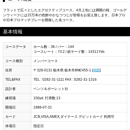
フラットで広々としたエグゼクティブコース。4月上旬には満開の桜、ゴールデ
ンウィークには15万本の色鮮やかなつつじが皆様をお迎え致します。日本プロ
や日本プロマッチプレーを開催した名コース。
基本情報
コースデータ
ホール数：36 / パー：144
コースレート：73.2 / 総ヤード数：14311Yds
コース種別
メンバーコース
住所
〒328-0131 栃木県 栃木市梓町455-1 [
地図
]
TEL&FAX
TEL : 0282-31-1111 FAX : 0282-31-1316
設計者
ベンツ＆ポーレット社
練習場
150yd. 打席数:13
開場日
1988-07-31
カード
JCB,VISA,AMEX,ダイナース デビットカード 利用可
休場日
指定日