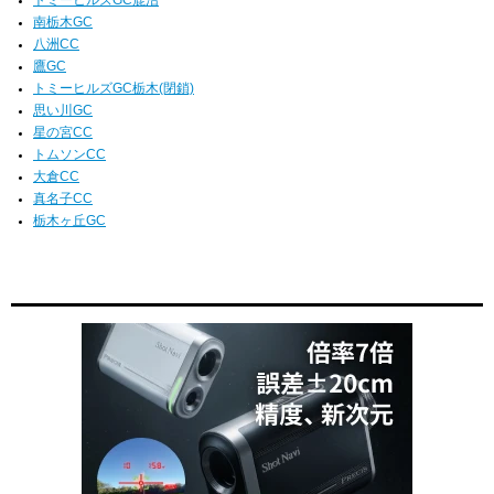
南栃木GC
八洲CC
鷹GC
トミーヒルズGC栃木(閉鎖)
思い川GC
星の宮CC
トムソンCC
大倉CC
真名子CC
栃木ヶ丘GC