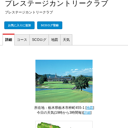
プレステージカントリークラブ
プレステージカントリークラブ
お気に入りに追加
SCOログ登録
詳細
コース
SCOログ
地図
天気
所在地：栃木県栃木市梓町455-1 [
地図
]
今日の天気
(19時から3時間毎)[
詳細
]
コース全景