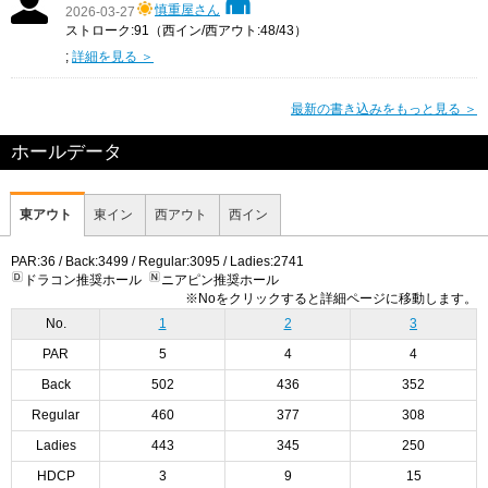
慎重屋さん
2026-03-27
ストローク:91（西イン/西アウト:48/43）
;
詳細を見る ＞
最新の書き込みをもっと見る ＞
ホールデータ
東アウト
東イン
西アウト
西イン
PAR:36 / Back:3499 / Regular:3095 / Ladies:2741
ドラコン推奨ホール
ニアピン推奨ホール
※Noをクリックすると詳細ページに移動します。
No.
1
2
3
PAR
5
4
4
Back
502
436
352
Regular
460
377
308
Ladies
443
345
250
HDCP
3
9
15