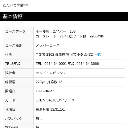
ただいま準備中!
基本情報
コースデータ
ホール数：27 / パー：108
コースレート：71.4 / 総ヤード数：9955Yds
コース種別
メンバーコース
住所
〒370-2302 群馬県 富岡市小桑原432 [
地図
]
TEL&FAX
TEL : 0274-64-0001 FAX : 0274-64-3666
設計者
テッド・ロビンソン
練習場
220yd. 打席数:13
開場日
1996-04-27
カード
JCB,VISA,UC,ダイナース
休場日
毎週月曜,12/31,1/1
バスパック
無し
宿泊施設
無し