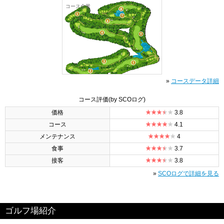
コース全景
»
コースデータ詳細
コース評価
(by SCOログ)
価格
3.8
コース
4.1
メンテナンス
4
食事
3.7
接客
3.8
»
SCOログで詳細を見る
ゴルフ場紹介