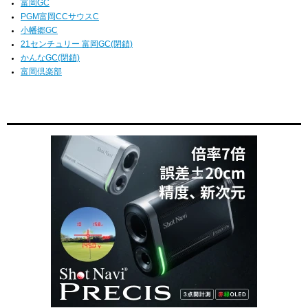
富岡GC
PGM富岡CCサウスC
小幡郷GC
21センチュリー 富岡GC(閉鎖)
かんなGC(閉鎖)
富岡倶楽部