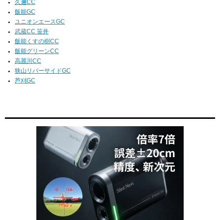
久邇CC
飯能GC
ユニオンエースGC
武蔵CC 笹井
飯能くすの樹CC
飯能グリーンCC
高麗川CC
狭山リバーサイドGC
芦刈GC