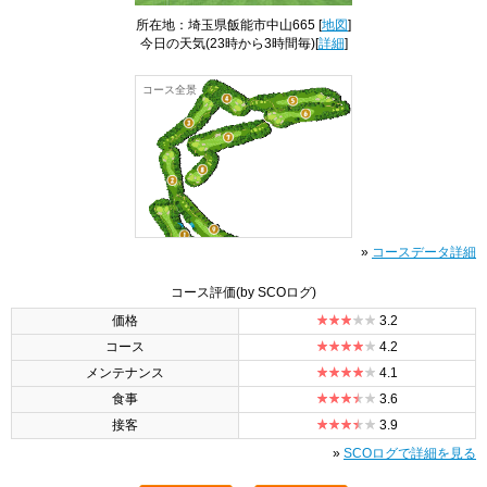
所在地：埼玉県飯能市中山665 [
地図
]
今日の天気
(23時から3時間毎)[
詳細
]
コース全景
»
コースデータ詳細
コース評価
(by SCOログ)
価格
3.2
コース
4.2
メンテナンス
4.1
食事
3.6
接客
3.9
»
SCOログで詳細を見る