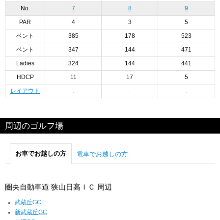
No.
7
8
9
PAR
4
3
5
ベント
385
178
523
ベント
347
144
471
Ladies
324
144
441
HDCP
11
17
5
レイアウト
周辺のゴルフ場
お車でお越しの方
電車でお越しの方
圏央自動車道 狭山日高ＩＣ 周辺
武蔵丘GC
新武蔵丘GC