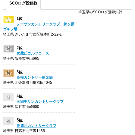
SCOログ投稿数
埼玉県のSCOログ登録集計
1位
ノーザンカントリークラブ 錦ヶ原
ゴルフ場
埼玉県 さいたま市西区塚本町2-22-1
2位
武蔵丘ゴルフコース
埼玉県 飯能市中山665
3位
高根カントリー倶楽部
埼玉県 比企郡滑川町福田4045
4位
岡部チサンカントリークラブ
埼玉県 深谷市山崎600
5位
高麗川カントリークラブ
埼玉県 日高市北平沢1485