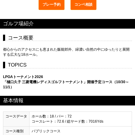
プレー予約
コンペ相談
ゴルフ場紹介
コース概要
都心からのアクセスにも恵まれた飯能郊外、緑濃い自然の中にゆったりと展開
する広大な18ホール。
TOPICS
LPGAトーナメント2026
「樋口久子 三菱電機レディスゴルフトーナメント」開催予定コース（10/30～
11/1）
基本情報
コースデータ
ホール数：18 / パー：72
コースレート：72.6 / 総ヤード数：7016Yds
コース種別
パブリックコース