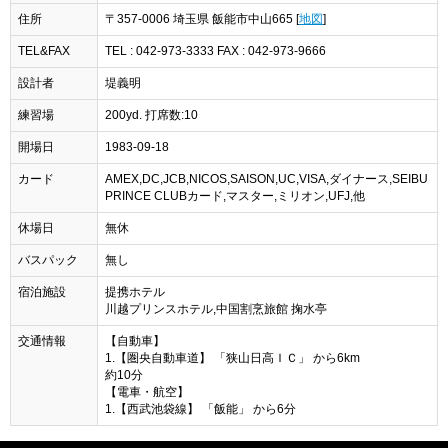
住所
〒357-0006 埼玉県 飯能市中山665 [
地図
]
TEL&FAX
TEL : 042-973-3333 FAX : 042-973-9666
設計者
堤義明
練習場
200yd. 打席数:10
開場日
1983-09-18
カード
AMEX,DC,JCB,NICOS,SAISON,UC,VISA,ダイナース,SEIBU
PRINCE CLUBカード,マスター,ミリオン,UFJ,他
休場日
無休
バスパック
無し
宿泊施設
提携ホテル
川越プリンスホテル,中国割烹旅館 掬水亭
交通情報
【自動車】
1.【圏央自動車道】 「狭山日高ＩＣ」 から6km
約10分
【電車・航空】
1.【西武池袋線】 「飯能」 から6分