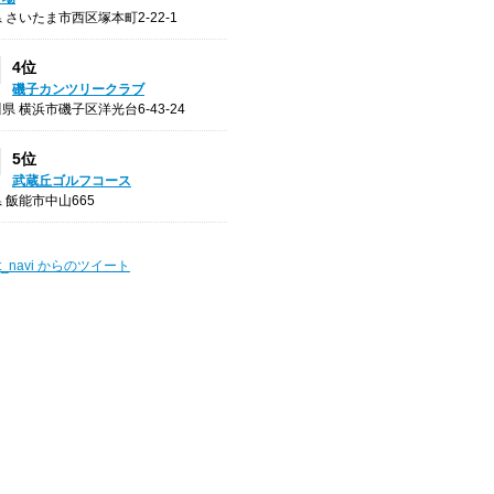
 さいたま市西区塚本町2-22-1
4位
磯子カンツリークラブ
県 横浜市磯子区洋光台6-43-24
5位
武蔵丘ゴルフコース
 飯能市中山665
t_navi からのツイート