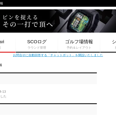
情報
vi
SCOログ
ゴルフ場情報
報
ラウンド管理
予約＆レイアウト
お問合せに自動回答する「チャットボット」を開設いたしました
報
4-13
ました