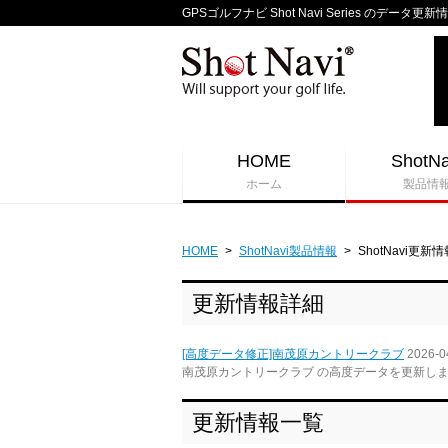
GPSゴルフナビ Shot Navi Series のデータ更新
HOME
ShotNa
ホーム
製品情
HOME
>
ShotNavi製品情報
>
ShotNavi更新情
更新情報詳細
[高度データ修正]南茂原カントリークラブ
2026-0
南茂原カントリークラブ の高度データを更新し
更新情報一覧