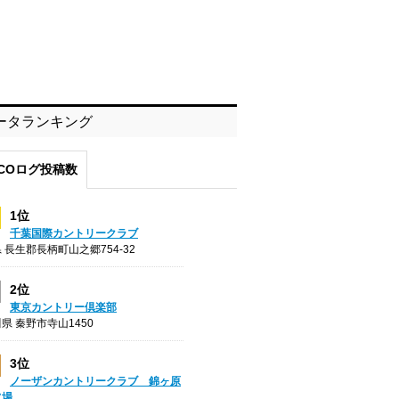
ータランキング
COログ投稿数
1位
千葉国際カントリークラブ
 長生郡長柄町山之郷754-32
2位
東京カントリー倶楽部
県 秦野市寺山1450
3位
ノーザンカントリークラブ 錦ヶ原
フ場