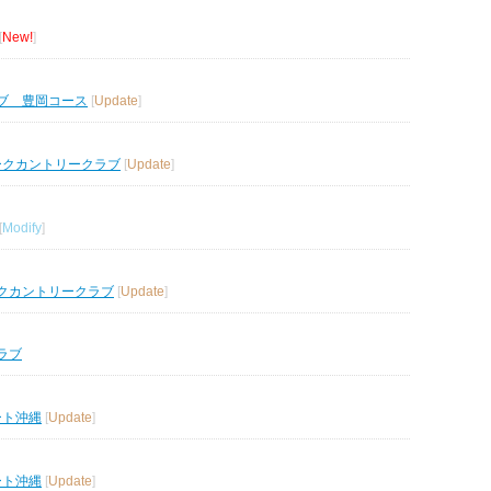
[
New!
]
ブ 豊岡コース
[
Update
]
ークカントリークラブ
[
Update
]
[
Modify
]
クカントリークラブ
[
Update
]
ラブ
ート沖縄
[
Update
]
ート沖縄
[
Update
]