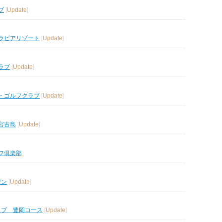
ブ
[
Update
]
ラビアリゾート
[
Update
]
ラブ
[
Update
]
・ゴルフクラブ
[
Update
]
宮古島
[
Update
]
フ倶楽部
デン
[
Update
]
ラブ 豊岡コース
[
Update
]