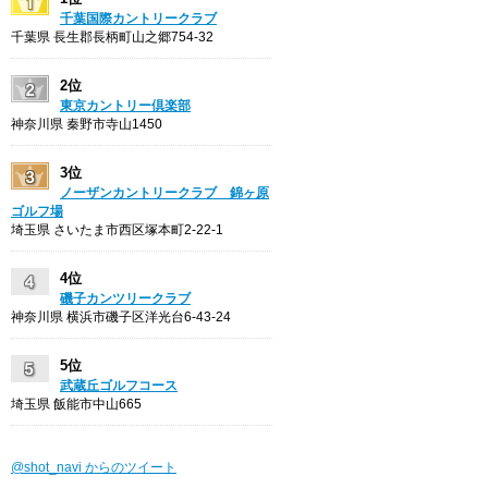
千葉国際カントリークラブ
千葉県 長生郡長柄町山之郷754-32
2位
東京カントリー倶楽部
神奈川県 秦野市寺山1450
3位
ノーザンカントリークラブ 錦ヶ原
ゴルフ場
埼玉県 さいたま市西区塚本町2-22-1
4位
磯子カンツリークラブ
神奈川県 横浜市磯子区洋光台6-43-24
5位
武蔵丘ゴルフコース
埼玉県 飯能市中山665
@shot_navi からのツイート