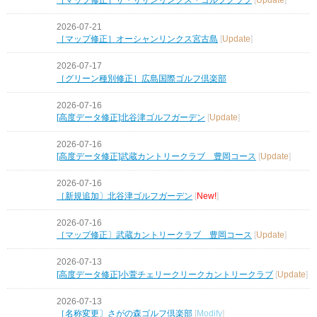
2026-07-21
［マップ修正］オーシャンリンクス宮古島
[
Update
]
2026-07-17
［グリーン種別修正］広島国際ゴルフ倶楽部
2026-07-16
[高度データ修正]北谷津ゴルフガーデン
[
Update
]
2026-07-16
[高度データ修正]武蔵カントリークラブ 豊岡コース
[
Update
]
2026-07-16
［新規追加〕北谷津ゴルフガーデン
[
New!
]
2026-07-16
［マップ修正〕武蔵カントリークラブ 豊岡コース
[
Update
]
2026-07-13
[高度データ修正]小萱チェリークリークカントリークラブ
[
Update
]
2026-07-13
［名称変更〕さがの森ゴルフ倶楽部
[
Modify
]