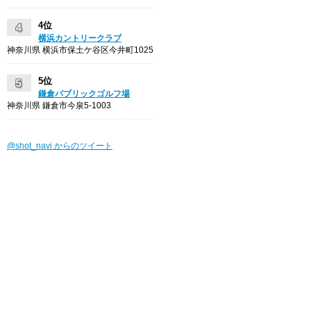
4位
横浜カントリークラブ
神奈川県 横浜市保土ケ谷区今井町1025
5位
鎌倉パブリックゴルフ場
神奈川県 鎌倉市今泉5-1003
@shot_navi からのツイート