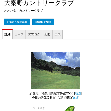
大秦野カントリークラブ
オオハタノカントリークラブ
お気に入りに追加
SCOログ登録
詳細
コース
SCOログ
地図
天気
所在地：神奈川県秦野市横野500 [
地図
]
今日の天気
(23時から3時間毎)[
詳細
]
コース全景