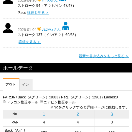
HIROさん
2026-04-30
ストローク:94（アウト/イン:47/47）
P,sce
詳細を見る ＞
Jacky.7さん
2026-01-04
ストローク:137（イン/アウト:69/68）
詳細を見る ＞
最新の書き込みをもっと見る ＞
ホールデータ
アウト
イン
PAR:36 / Back（Aグリーン）:3083 / Reg.（Aグリーン）:2961 / Ladies:0
ドラコン推奨ホール
ニアピン推奨ホール
※Noをクリックすると詳細ページに移動します。
No.
1
2
3
PAR
4
4
3
Back（Aグリ