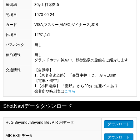
練習場
30yd. 打席数:5
開場日
1973-09-24
カード
VISA,マスター,AMEX,ダイナース,JCB
休場日
12/31,1/1
バスパック
無し
宿泊施設
無し
グランドホテル神奈中、鶴巻温泉の旅館をご紹介します
交通情報
【自動車】
1.【東名高速道路】 「秦野中井ＩＣ」 から10km
【電車・航空】
1.【小田急線】 「秦野」 から20分 送迎バス:あり
発着所や時刻表は
こちら
ShotNaviデータダウンロード
HuG Beyond / Beyond lite / AIR 用データ
ダウンロード
AIR EX用データ
ダウンロード