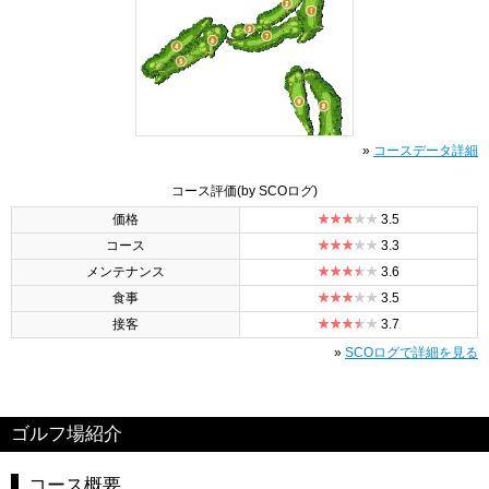
»
コースデータ詳細
コース評価
(by SCOログ)
価格
3.5
コース
3.3
メンテナンス
3.6
食事
3.5
接客
3.7
»
SCOログで詳細を見る
ゴルフ場紹介
コース概要