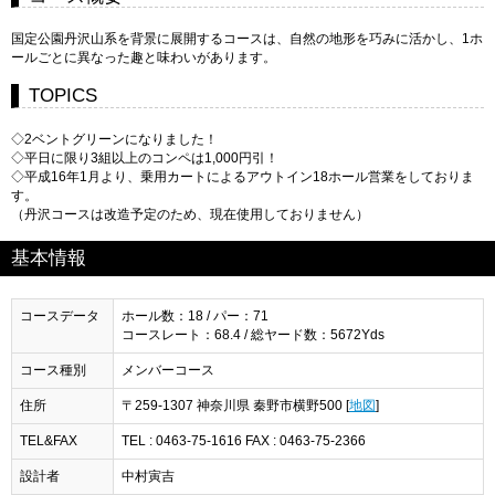
国定公園丹沢山系を背景に展開するコースは、自然の地形を巧みに活かし、1ホ
ールごとに異なった趣と味わいがあります。
TOPICS
◇2ベントグリーンになりました！
◇平日に限り3組以上のコンペは1,000円引！
◇平成16年1月より、乗用カートによるアウトイン18ホール営業をしておりま
す。
（丹沢コースは改造予定のため、現在使用しておりません）
基本情報
コースデータ
ホール数：18 / パー：71
コースレート：68.4 / 総ヤード数：5672Yds
コース種別
メンバーコース
住所
〒259-1307 神奈川県 秦野市横野500 [
地図
]
TEL&FAX
TEL : 0463-75-1616 FAX : 0463-75-2366
設計者
中村寅吉