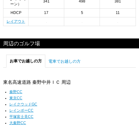
341
498
381
ーン）
HDCP
17
5
11
レイアウト
周辺のゴルフ場
お車でお越しの方
電車でお越しの方
東名高速道路 秦野中井ＩＣ 周辺
秦野CC
東京CC
レイクウッドGC
レインボーCC
平塚富士見CC
大秦野CC