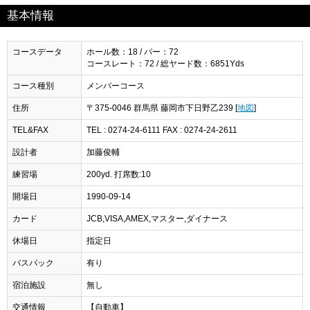
基本情報
コースデータ
ホール数：18 / パー：72
コースレート：72 / 総ヤード数：6851Yds
コース種別
メンバーコース
住所
〒375-0046 群馬県 藤岡市下日野乙239 [
地図
]
TEL&FAX
TEL : 0274-24-6111 FAX : 0274-24-2611
設計者
加藤俊輔
練習場
200yd. 打席数:10
開場日
1990-09-14
カード
JCB,VISA,AMEX,マスター,ダイナース
休場日
指定日
バスパック
有り
宿泊施設
無し
交通情報
【自動車】