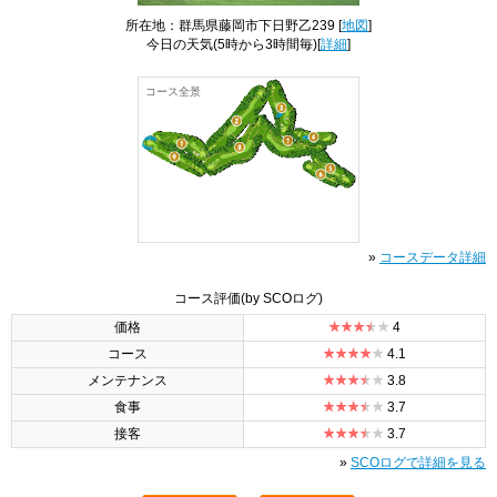
所在地：群馬県藤岡市下日野乙239 [
地図
]
今日の天気
(5時から3時間毎)[
詳細
]
コース全景
»
コースデータ詳細
コース評価
(by SCOログ)
価格
4
コース
4.1
メンテナンス
3.8
食事
3.7
接客
3.7
»
SCOログで詳細を見る