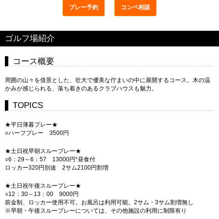
プレー予約
コンペ相談
ゴルフ場紹介
コース概要
周囲の山々を借景とした、壮大で優美な佇まいの中に展開するコース。木の温
かみが感じられる、落ち着きのあるクラブハウスも魅力。
TOPICS
★平日薄暮プレー★
○ハーフプレー 3500円
★土日祝早朝スループレー★
○6：29～6：57 13000円*昼食付
ロッカー320円別途 2サム2100円割増
★土日祝午後スループレー★
○12：30～13：00 9000円
前金制、ロッカー使用不可。お風呂は利用可能。2サム・3サム割増無し
※早朝・午後スループレーについては、その他施設の利用に制限有り