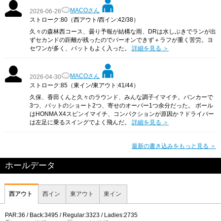
MACOさん
2026-06-26
ストローク:80（西アウト/西イン:42/38）
久々の森林西コース、曇り予報が結構な雨、DRは水しぶきでランが出
ずセカンドの距離が残ったのでパーオンできず＋ラフが重く苦労。ヨ
セワンが多く、パットもよく入った。
詳細を見る ＞
MACOさん
2026-04-30
ストローク:85（東イン/東アウト:41/44）
久保、香田くんと久々のラウンド、みんな調子イマイチ。バンカーで
3つ、パットのショート2つ、寄せのオーバー1つ余分だった。 ボール
はHONMA X4スピンイマイチ、コンパクションが原因か？ドライバー
は左足に乗るスイングでよく飛んだ。
詳細を見る ＞
最新の書き込みをもっと見る ＞
ホールデータ
西アウト
西イン
東アウト
東イン
PAR:36 / Back:3495 / Regular:3323 / Ladies:2735