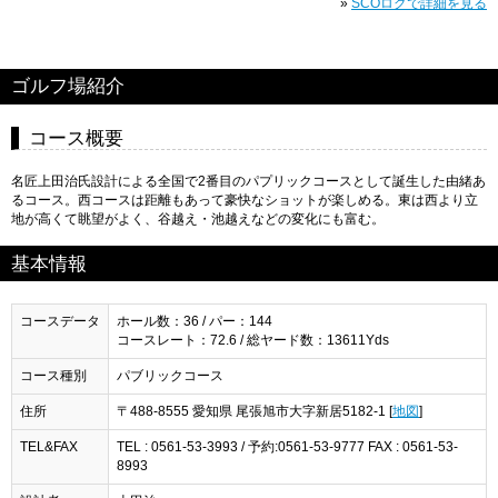
»
SCOログで詳細を見る
ゴルフ場紹介
コース概要
名匠上田治氏設計による全国で2番目のパプリックコースとして誕生した由緒あ
るコース。西コースは距離もあって豪快なショットが楽しめる。東は西より立
地が高くて眺望がよく、谷越え・池越えなどの変化にも富む。
基本情報
コースデータ
ホール数：36 / パー：144
コースレート：72.6 / 総ヤード数：13611Yds
コース種別
パブリックコース
住所
〒488-8555 愛知県 尾張旭市大字新居5182-1 [
地図
]
TEL&FAX
TEL : 0561-53-3993 / 予約:0561-53-9777 FAX : 0561-53-
8993