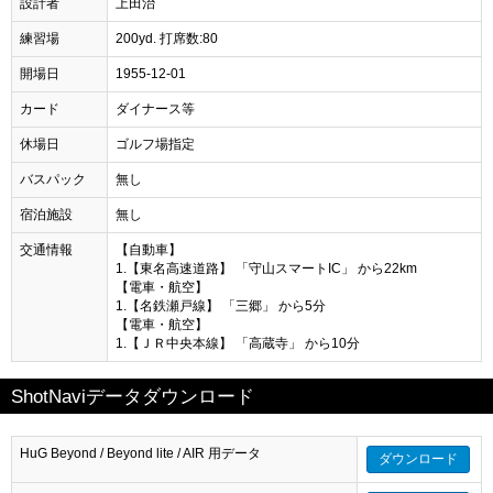
設計者
上田治
練習場
200yd. 打席数:80
開場日
1955-12-01
カード
ダイナース等
休場日
ゴルフ場指定
バスパック
無し
宿泊施設
無し
交通情報
【自動車】
1.【東名高速道路】 「守山スマートIC」 から22km
【電車・航空】
1.【名鉄瀬戸線】 「三郷」 から5分
【電車・航空】
1.【ＪＲ中央本線】 「高蔵寺」 から10分
ShotNaviデータダウンロード
HuG Beyond / Beyond lite / AIR 用データ
ダウンロード