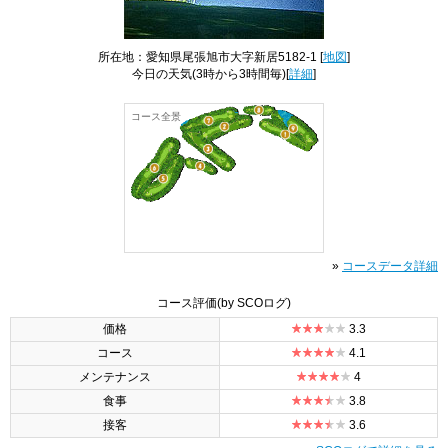
所在地：愛知県尾張旭市大字新居5182-1 [
地図
]
今日の天気
(3時から3時間毎)[
詳細
]
コース全景
»
コースデータ詳細
コース評価
(by SCOログ)
価格
3.3
コース
4.1
メンテナンス
4
食事
3.8
接客
3.6