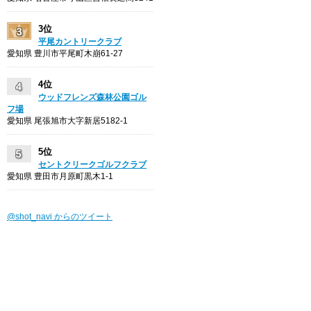
3位
平尾カントリークラブ
愛知県 豊川市平尾町木崩61-27
4位
ウッドフレンズ森林公園ゴル
フ場
愛知県 尾張旭市大字新居5182-1
5位
セントクリークゴルフクラブ
愛知県 豊田市月原町黒木1-1
@shot_navi からのツイート