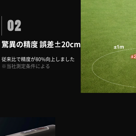
02
驚異の精度 誤差±20cm
従来比で精度が80%向上しました
※当社測定条件による