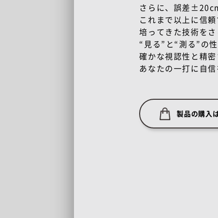
さらに、誤差±20
これまで以上に信頼
培ってきた技術をさ
“見る”と“測る”
確かな視認性と精密
あなたの一打に自信
製品の購入