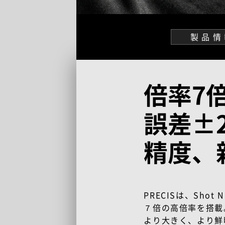
製品情
倍率7
誤差±2
精度、
PRECISは、Shot 
７倍の高倍率を搭載
より大きく、より鮮