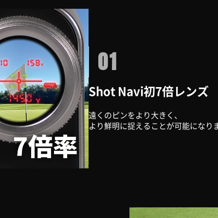
01
Shot Navi初7倍レンズ
遠くのピンをより大きく、
より鮮明に捉えることが可能になり