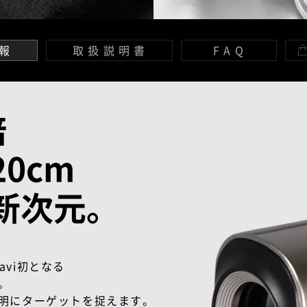
報
取扱説明書
FAQ
倍
0cm
新次元。
Navi初となる
。
明にターゲットを捉えます。