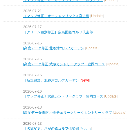
2026-07-21
［マップ修正］オーシャンリンクス宮古島
[
Update
]
2026-07-17
［グリーン種別修正］広島国際ゴルフ倶楽部
2026-07-16
[高度データ修正]北谷津ゴルフガーデン
[
Update
]
2026-07-16
[高度データ修正]武蔵カントリークラブ 豊岡コース
[
Update
]
2026-07-16
［新規追加〕北谷津ゴルフガーデン
[
New!
]
2026-07-16
［マップ修正〕武蔵カントリークラブ 豊岡コース
[
Update
]
2026-07-13
[高度データ修正]小萱チェリークリークカントリークラブ
[
Update
]
2026-07-13
［名称変更〕さがの森ゴルフ倶楽部
[
Modify
]