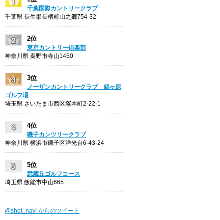
千葉国際カントリークラブ
千葉県 長生郡長柄町山之郷754-32
2位
東京カントリー倶楽部
神奈川県 秦野市寺山1450
3位
ノーザンカントリークラブ 錦ヶ原
ゴルフ場
埼玉県 さいたま市西区塚本町2-22-1
4位
磯子カンツリークラブ
神奈川県 横浜市磯子区洋光台6-43-24
5位
武蔵丘ゴルフコース
埼玉県 飯能市中山665
@shot_navi からのツイート