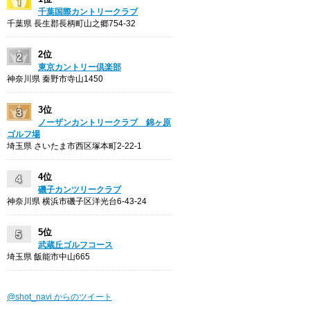
千葉国際カントリークラブ
千葉県 長生郡長柄町山之郷754-32
2位
東京カントリー倶楽部
神奈川県 秦野市寺山1450
3位
ノーザンカントリークラブ 錦ヶ原
ゴルフ場
埼玉県 さいたま市西区塚本町2-22-1
4位
磯子カンツリークラブ
神奈川県 横浜市磯子区洋光台6-43-24
5位
武蔵丘ゴルフコース
埼玉県 飯能市中山665
@shot_navi からのツイート