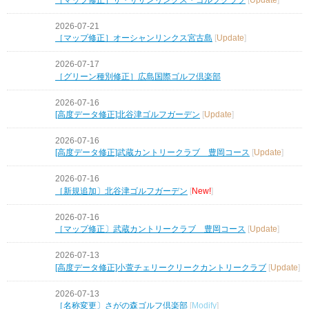
2026-07-21
［マップ修正］オーシャンリンクス宮古島
[
Update
]
2026-07-17
［グリーン種別修正］広島国際ゴルフ倶楽部
2026-07-16
[高度データ修正]北谷津ゴルフガーデン
[
Update
]
2026-07-16
[高度データ修正]武蔵カントリークラブ 豊岡コース
[
Update
]
2026-07-16
［新規追加〕北谷津ゴルフガーデン
[
New!
]
2026-07-16
［マップ修正〕武蔵カントリークラブ 豊岡コース
[
Update
]
2026-07-13
[高度データ修正]小萱チェリークリークカントリークラブ
[
Update
]
2026-07-13
［名称変更〕さがの森ゴルフ倶楽部
[
Modify
]