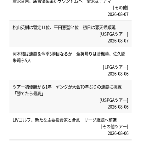
岩永杏奈、廣吉優梨菜がラウンド32へ 全米女子アマ
[その他]
2026-08-07
松山英樹は暫定11位、平田憲聖54位 初日は悪天候順延
[USPGAツアー]
2026-08-07
河本結は連覇＆今季3勝目なるか 全英帰りは菅楓華、佐久間
朱莉ら5人
[LPGAツアー]
2026-08-06
ツアー初優勝から1年 ヤングが大会70年ぶりの連覇に挑戦
「勝てたら最高」
[USPGAツアー]
2026-08-06
LIVゴルフ、新たな主要投資家と合意 リーグ継続へ前進
[その他ツアー]
2026-08-06