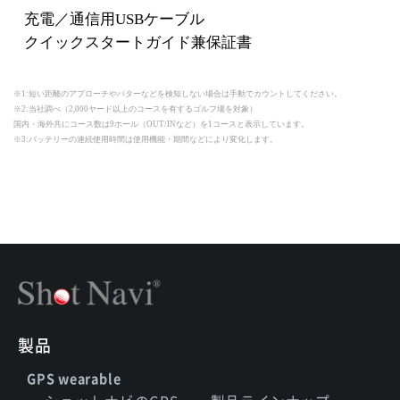
充電／通信用USBケーブル
クイックスタートガイド兼保証書
※1:短い距離のアプローチやパターなどを検知しない場合は手動でカウントしてください。
※2:当社調べ（2,000ヤード以上のコースを有するゴルフ場を対象）
国内・海外共にコース数は9ホール（OUT/INなど）を1コースと表示しています。
※3:バッテリーの連続使用時間は使用機能・期間などにより変化します。
製品
GPS wearable