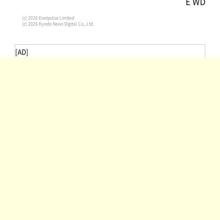
E WD
(c) 2026 Enetpulse Limited
(c) 2026 Kyodo News Digital Co., Ltd.
[AD]