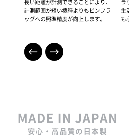
長い距離が計測できることにより、
ラウ
計測範囲が短い機種よりもピンフラ
生活
ッグへの照準精度が向上します。
も心
MADE IN JAPAN
安心・高品質の日本製​