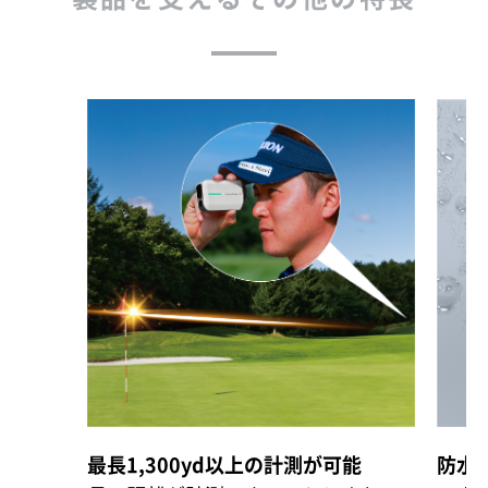
最長1,300yd以上の計測が可能
防水