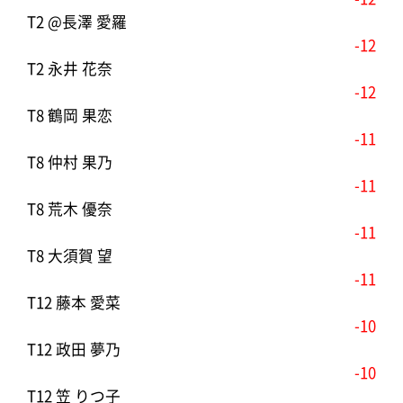
T2 @長澤 愛羅
-12
T2 永井 花奈
-12
T8 鶴岡 果恋
-11
T8 仲村 果乃
-11
T8 荒木 優奈
-11
T8 大須賀 望
-11
T12 藤本 愛菜
-10
T12 政田 夢乃
-10
T12 笠 りつ子