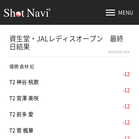
MENU
資生堂・JALレディスオープン 最終
日結果
2026/07/05 18:56
優勝 倉林 紅
-12
T2 神谷 桃歌
-12
T2 宮澤 美咲
-12
T2 前多 愛
-12
T2 菅 楓華
-12