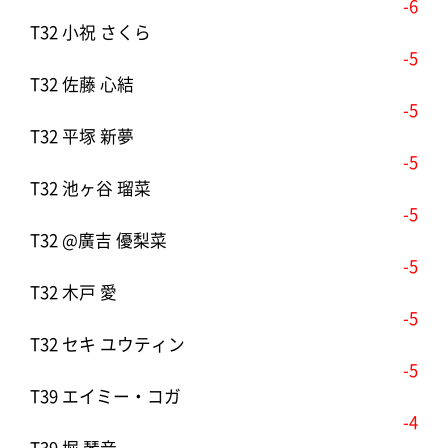
-6
T32 小祝 さくら
-5
T32 佐藤 心結
-5
T32 平塚 新夢
-5
T32 池ヶ谷 瑠菜
-5
T32 @廣吉 優梨菜
-5
T32 木戸 愛
-5
T32 セキ ユウティン
-5
T39 エイミー・コガ
-4