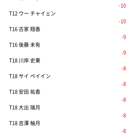
-10
T12 ウー チャイェン
-10
T16 古家 翔香
-9
T16 後藤 未有
-9
T18 川岸 史果
-8
T18 サイ ペイイン
-8
T18 安田 祐香
-8
T18 大出 瑞月
-8
T18 吉澤 柚月
-8