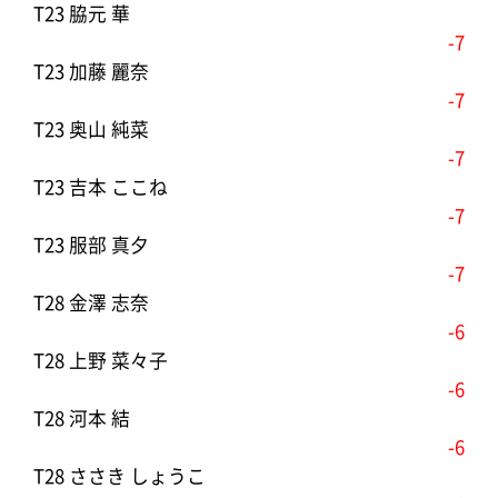
T23 脇元 華
-7
T23 加藤 麗奈
-7
T23 奥山 純菜
-7
T23 吉本 ここね
-7
T23 服部 真夕
-7
T28 金澤 志奈
-6
T28 上野 菜々子
-6
T28 河本 結
-6
T28 ささき しょうこ