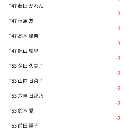
T47 藤田 かれん
-3
T47 但馬 友
-3
T47 髙木 優奈
-3
T47 岡山 絵里
-3
T53 金田 久美子
-2
T53 山内 日菜子
-2
T53 六車 日那乃
-2
T53 鈴木 愛
-2
T53 前田 陽子