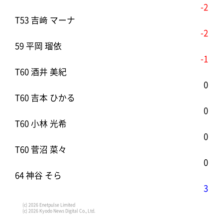
-2
T53 吉﨑 マーナ
-2
59 平岡 瑠依
-1
T60 酒井 美紀
0
T60 吉本 ひかる
0
T60 小林 光希
0
T60 菅沼 菜々
0
64 神谷 そら
3
(c) 2026 Enetpulse Limited
(c) 2026 Kyodo News Digital Co., Ltd.