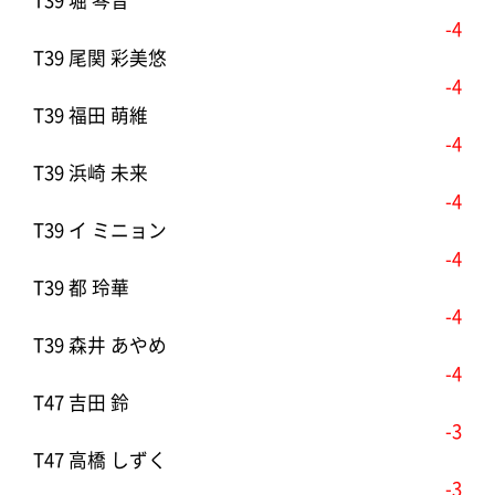
T39 堀 琴音
-4
T39 尾関 彩美悠
-4
T39 福田 萌維
-4
T39 浜崎 未来
-4
T39 イ ミニョン
-4
T39 都 玲華
-4
T39 森井 あやめ
-4
T47 吉田 鈴
-3
T47 高橋 しずく
-3